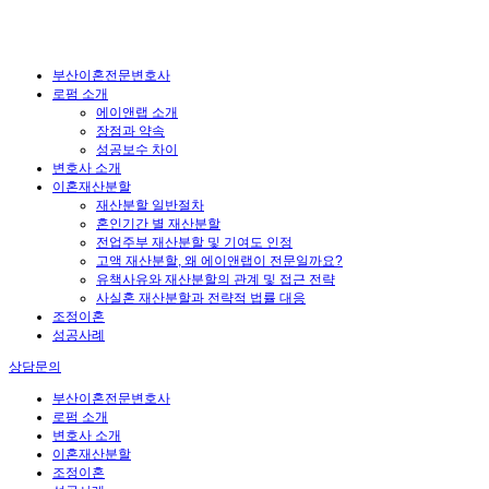
부산이혼전문변호사
로펌 소개
에이앤랩 소개
장점과 약속
성공보수 차이
변호사 소개
이혼재산분할
재산분할 일반절차
혼인기간 별 재산분할
전업주부 재산분할 및 기여도 인정
고액 재산분할, 왜 에이앤랩이 전문일까요?
유책사유와 재산분할의 관계 및 접근 전략
사실혼 재산분할과 전략적 법률 대응
조정이혼
성공사례
상담문의
부산이혼전문변호사
로펌 소개
변호사 소개
이혼재산분할
조정이혼